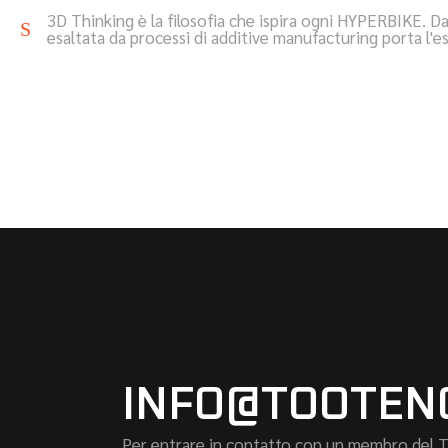
3D Thinking è la filosofia che ispira ogni HYPERBIKE. Da
esaltata da processi di additive manufacturing porta l'esp
INFO@TOOTEN
Per entrare in contatto con un membro del Tea