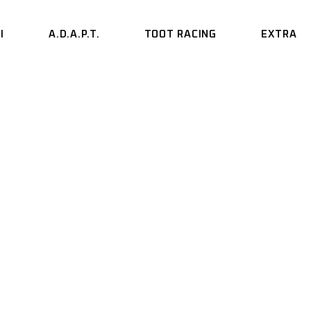
I
A.D.A.P.T.
TOOT RACING
EXTRA
VIDEO
PODCAST
KES
SIX DAYS
BERLIN