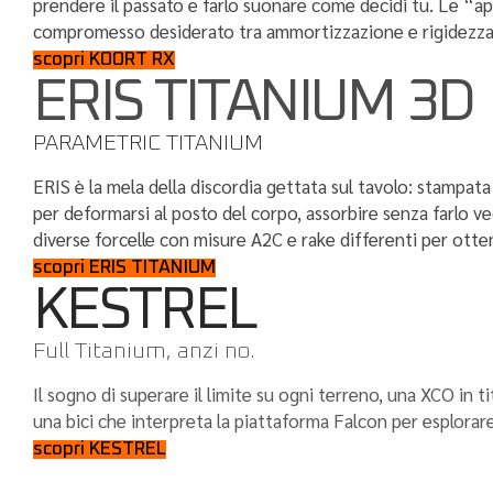
prendere il passato e farlo suonare come decidi tu. Le “a
compromesso desiderato tra ammortizzazione e rigidezz
scopri KOORT RX
ERIS TITANIUM 3D
PARAMETRIC TITANIUM
ERIS è la mela della discordia gettata sul tavolo: stampat
per deformarsi al posto del corpo, assorbire senza farlo ve
diverse forcelle con misure A2C e rake differenti per otten
scopri ERIS TITANIUM
KESTREL
Full Titanium, anzi no.
Il sogno di superare il limite su ogni terreno, una XCO in
una bici che interpreta la piattaforma Falcon per esplorare 
scopri KESTREL