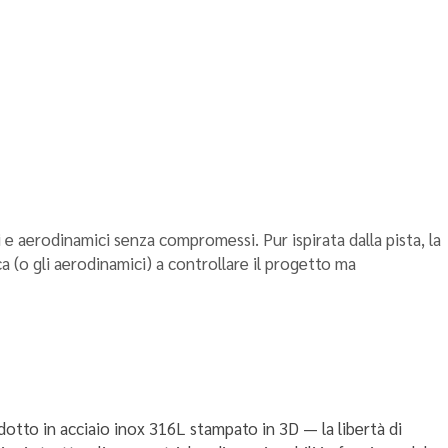
ntano realtà per ogni appassionato
e aerodinamici senza compromessi. Pur ispirata dalla pista, la
a (o gli aerodinamici) a controllare il progetto ma
otto in acciaio inox 316L stampato in 3D — la libertà di