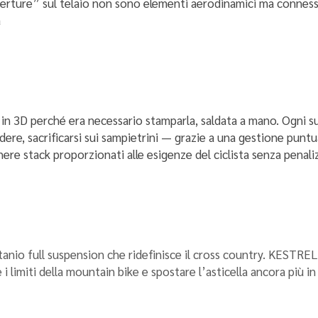
perture” sul telaio non sono elementi aerodinamici ma connessi
a
a in 3D perché era necessario stamparla, saldata a mano. Ogni 
dere, sacrificarsi sui sampietrini — grazie a una gestione puntu
ere stack proporzionati alle esigenze del ciclista senza penalizz
 titanio full suspension che ridefinisce il cross country. KEST
i limiti della mountain bike e spostare l’asticella ancora più in 