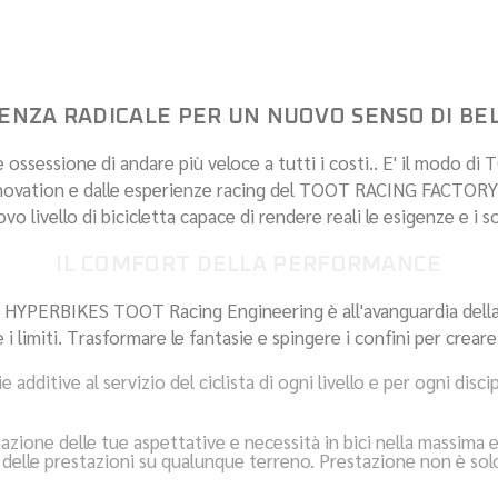
HYPERBIK
IENZA RADICALE PER UN NUOVO SENSO DI BE
sessione di andare più veloce a tutti i costi.. E' il modo di 
 Innovation e dalle esperienze racing del TOOT RACING FAC
o livello di bicicletta capace di rendere reali le esigenze e i sog
IL COMFORT DELLA PERFORMANCE
erie HYPERBIKES TOOT Racing Engineering è all'avanguardia dell
i limiti. Trasformare le fantasie e spingere i confini per crear
 additive al servizio del ciclista di ogni livello e per ogni disc
zione delle tue aspettative e necessità in bici nella massima 
delle prestazioni su qualunque terreno. Prestazione non è solo v