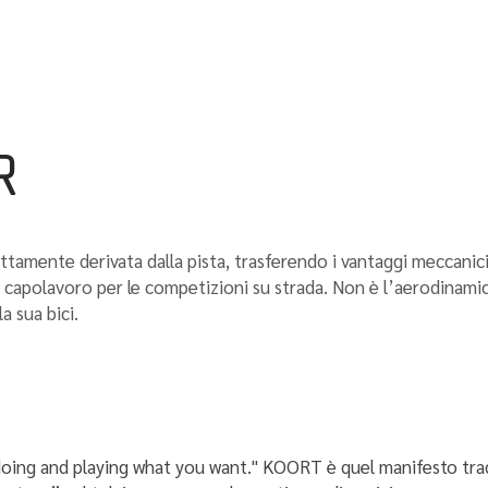
I sogni altrui dive
R
amente derivata dalla pista, trasferendo i vantaggi meccanici 
n capolavoro per le competizioni su strada. Non è l’aerodinamic
a sua bici.
 doing and playing what you want." KOORT è quel manifesto trad