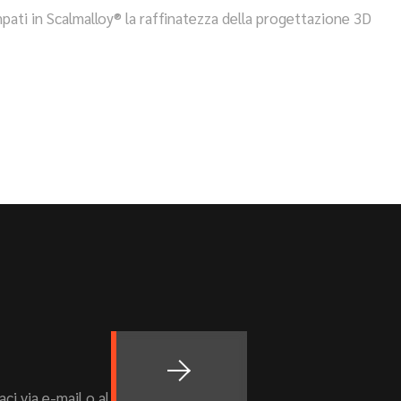
mpati in Scalmalloy® la raffinatezza della progettazione 3D
ci via e-mail o al