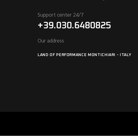
Support center 24/7
+39.030.6480825
Our address
LAND OF PERFORMANCE MONTICHIARI - ITALY