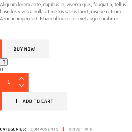
Aliquam lorem ante, dapibus in, viverra quis, feugiat a, tellus
hasellus viverra nulla ut metus varius laort, uisque rutrum.
Aenean imperdiet. Etiam ultricies nisi vel augue urabitur.
BUY NOW
BB T47 TITANIUM QUANTITY
ADD TO CART
CATEGORIES:
COMPONENTS
DRIVETRAIN