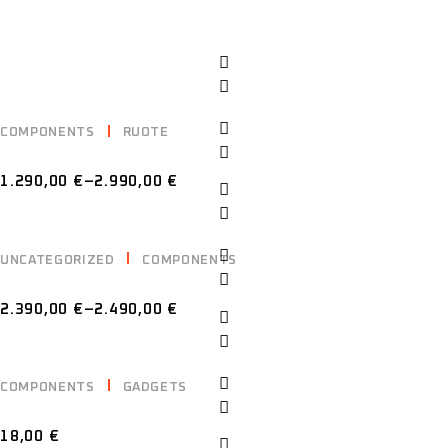
RELATED PRODUCTS
COMPONENTS
RUOTE
ALIEN TRIPOD
1.290,00
€
–
2.990,00
€
UNCATEGORIZED
COMPONENTS
ALIEN AREA 51 DISC WHEEL
2.390,00
€
–
2.490,00
€
COMPONENTS
GADGETS
PERFORMANCE MANIFESTO | ITA / /ENG
18,00
€