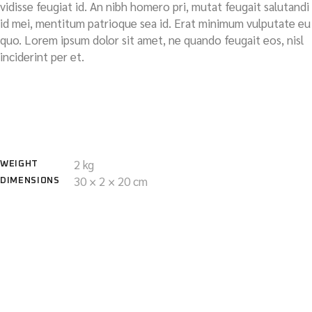
vidisse feugiat id. An nibh homero pri, mutat feugait salutandi
id mei, mentitum patrioque sea id. Erat minimum vulputate eu
quo. Lorem ipsum dolor sit amet, ne quando feugait eos, nisl
inciderint per et.
CORRELATI
2 kg
WEIGHT
30 × 2 × 20 cm
DIMENSIONS