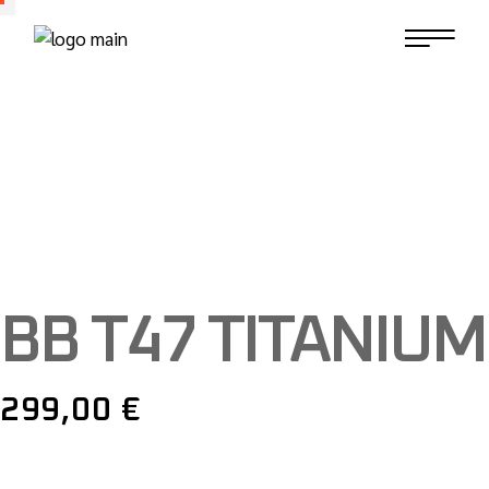
Skip
to
the
content
BB T47 TITANIUM
299,00
€