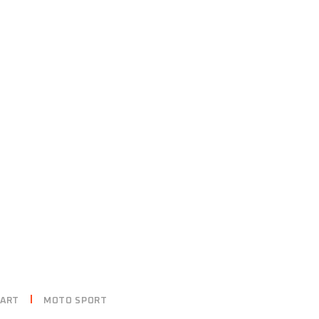
RELATED POSTS
ART
MOTO SPORT
CITY RIDE