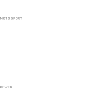
MOTO SPORT
SLEEK DESIGN
POWER
TOTAL POWER