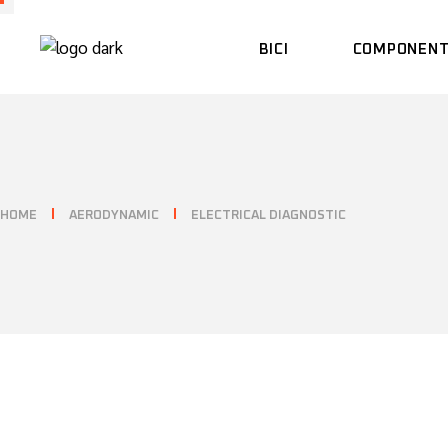
Skip
to
the
BICI
COMPONENT
content
LEGACY
COCKPIT
ULTIMATE
RUOTE
HOME
AERODYNAMIC
ELECTRICAL DIAGNOSTIC
HYPERBIKES
ACCESSORI
LACS