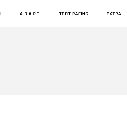
I
A.D.A.P.T.
TOOT RACING
EXTRA
VIDEO
PODCAST
SIX DAYS
BERLIN