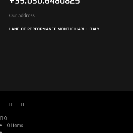
+39.030.6480825
Our address
LAND OF PERFORMANCE MONTICHIARI - ITALY
0
0 Items
View Cart