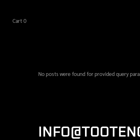
Skip
to
the
content
Cart
0
NO PRODUCTS IN THE CART.
No posts were found for provided query para
INFO@TOOTEN