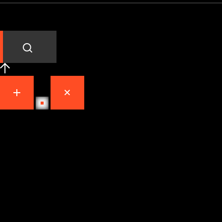
Dalle esperienze del REPARTO CORSE bici uniche che rendono rea
Contatta il TOOT Racing Engineering design team
+39-030-6480825
Our address
LAND OF PERFORMANCE MONTICHIARI - ITALY